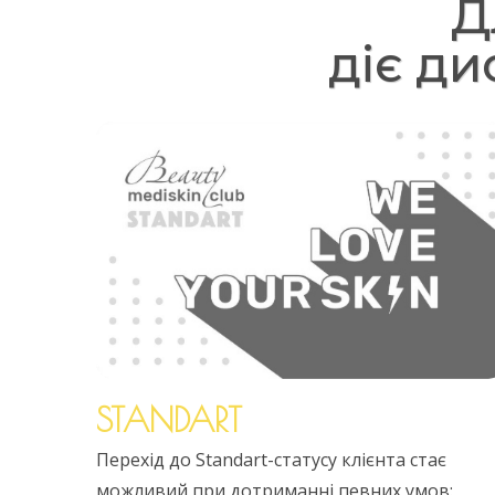
Д
діє д
STANDART
Перехід до Standart-статусу клієнта стає
можливий при дотриманні певних умов: