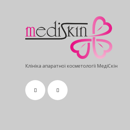
Клініка апаратної косметології МедіСкін