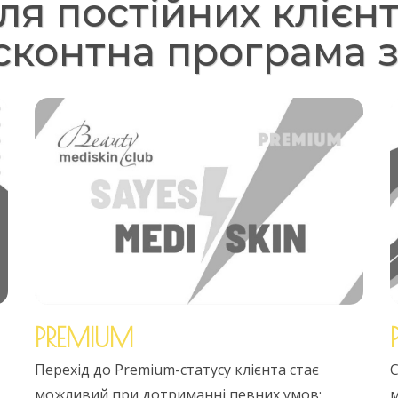
ля постійних клієнт
исконтна програма 
PREMIUM
Перехід до Premium-статусу клієнта стає
С
можливий при дотриманні певних умов:
м