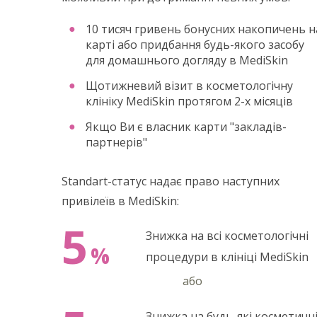
10 тисяч гривень бонусних накопичень н
карті або придбання будь-якого засобу
для домашнього догляду в MediSkin
Щотижневий візит в косметологічну
клініку MediSkin протягом 2-х місяців
Якщо Ви є власник карти "закладів-
партнерів"
Standart-статус надає право наступних
привілеїв в MediSkin:
5
Знижка на всі косметологічні
%
процедури в клініці MediSkin
або
Знижка на будь-які косметичн