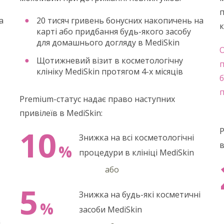
п
а
20 тисяч гривень бонусних накопичень на
к
карті або придбання будь-якого засобу
для домашнього догляду в MediSkin
О
Щотижневий візит в косметологічну
п
клініку MediSkin протягом 4-х місяців
б
п
Premium-статус надає право наступних
привілеїв в MediSkin:
10
P
Знижка на всі косметологічні
в
%
процедури в клініці MediSkin
або
5
Знижка на будь-які косметичні
%
засоби MediSkin
і