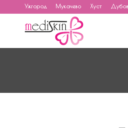
Ужгород
Мукачево
Хуст
Дубов