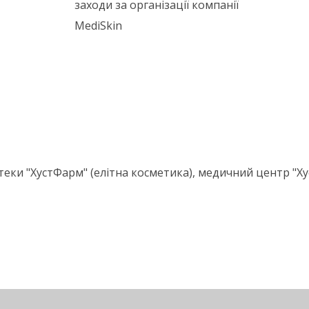
заходи за організації компанії
MediSkin
теки "ХустФарм" (елітна косметика), медичний центр "Хус