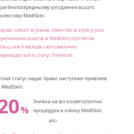
ри безпосередньому узгодженні всього
олективу MediSkin.
днак, клієнт втрачає членство в клубі у разі
рипинення візитів в MediSkin протягом
ільш ніж 6 місяців і автоматично
ереводиться в статус Premium.
rivat-статус надає право наступних привілеїв
 MediSkin:
20
Знижка на всі косметологічні
%
процедури в клініці MediSkin
або