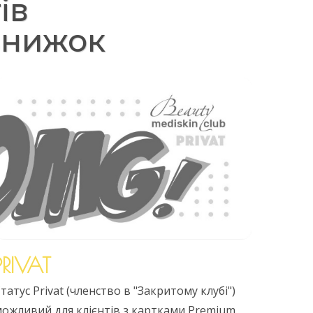
ів
знижок
PRIVAT
татус Privat (членство в "Закритому клубі")
ожливий для клієнтів з картками Premium